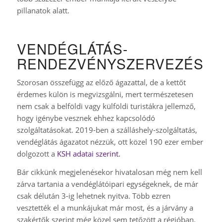
pillanatok alatt.
VENDÉGLÁTÁS-
RENDEZVÉNYSZERVEZÉS
Szorosan összefügg az előző ágazattal, de a kettőt
érdemes külön is megvizsgálni, mert természetesen
nem csak a belföldi vagy külföldi turistákra jellemző,
hogy igénybe vesznek ehhez kapcsolódó
szolgáltatásokat. 2019-ben a szálláshely-szolgáltatás,
vendéglátás ágazatot nézzük, ott közel 190 ezer ember
dolgozott a
KSH adatai szerint.
Bár cikkünk megjelenésekor hivatalosan még nem kell
zárva tartania a vendéglátóipari egységeknek, de már
csak délután 3-ig lehetnek nyitva. Több ezren
vesztették el a munkájukat már most, és a járvány a
szakértők szerint még közel sem tetőzött a régióban.