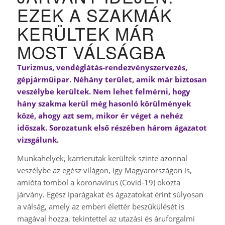
EZEK A SZAKMÁK
KERÜLTEK MÁR
MOST VÁLSÁGBA
Turizmus, vendéglátás-rendezvényszervezés,
gépjárműipar. Néhány terület, amik már biztosan
veszélybe kerültek. Nem lehet felmérni, hogy
hány szakma kerül még hasonló körülmények
közé, ahogy azt sem, mikor ér véget a nehéz
időszak. Sorozatunk első részében három ágazatot
vizsgálunk.
Munkahelyek, karrierutak kerültek szinte azonnal
veszélybe az egész világon, így Magyarországon is,
amióta tombol a koronavírus (Covid-19) okozta
járvány. Egész iparágakat és ágazatokat érint súlyosan
a válság, amely az emberi élettér beszűkülését is
magával hozza, tekintettel az utazási és áruforgalmi