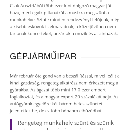
Csak Ausztriából több ezer kint dolgozó magyar jött
haza, mert egyik pillanatról a másikra megszűnt a
munkahelye. Szinte minden rendezvényt lefújnak, még
a kisebb esküvők is elmaradnak, a közeljövőben nem
tartanak koncerteket, bezártak a mozik és a színházak.
GÉPJÁRMŰIPAR
Már február óta gond van a beszállítással, mivel leállt a
kínai gazdaság, rengeteg alkatrész nem érkezett meg a
gyárakba. Az ágazat több mint 17
0 ezer embert
foglalkoztat, és a magyar export 20 százalékát adja. Az
autógyárak egyelőre két-három hetes szünetet
jelentettek be, de ez több hónapra elhúzódhat.
Rengeteg munkahely szűnt és szűnik