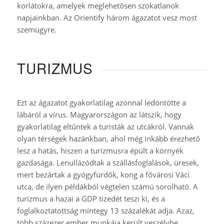
korlátokra, amelyek meglehetősen szokatlanok
napjainkban. Az Orientify három ágazatot vesz most
szemügyre.
TURIZMUS
Ezt az ágazatot gyakorlatilag azonnal ledöntötte a
lábáról a vírus. Magyarországon az látszik, hogy
gyakorlatilag eltűntek a turisták az utcákról. Vannak
olyan térségek hazánkban, ahol még inkább érezhető
lesz a hatás, hiszen a turizmusra épült a környék
gazdasága. Lenullázódtak a szállásfoglalások, üresek,
mert bezártak a gyógyfürdők, kong a fővárosi Váci
utca, de ilyen példákból végtelen számú sorolható. A
turizmus a hazai a GDP tizedét teszi ki, és a
foglalkoztatottság mintegy 13 százalékát adja. Azaz,
több százezer ember munkája került veszélybe