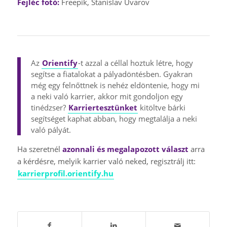
Fejléc fotó:
Freepik, Stanislav Uvarov
Az
Orientify
-t azzal a céllal hoztuk létre, hogy
segítse a fiatalokat a pályadöntésben. Gyakran
még egy felnőttnek is nehéz eldöntenie, hogy mi
a neki való karrier, akkor mit gondoljon egy
tinédzser?
Karriertesztünket
kitöltve bárki
segítséget kaphat abban, hogy megtalálja a neki
való pályát.
Ha szeretnél
azonnali és megalapozott választ
arra
a kérdésre, melyik karrier való neked, regisztrálj itt:
karrierprofil.orientify.hu