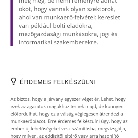
még meg, de némi reményre adhat
okot, hogy vannak olyan szektorok,
ahol van munkaerő-felvétel: kereslet
van például bolti eladókra,
mezőgazdasági munkásokra, jogi és
informatikai szakemberekre.
ÉRDEMES FELKÉSZÜLNI
Az biztos, hogy a járvány egyszer véget ér. Lehet, hogy
ezek az ágazatok magukhoz térnek majd, de könnyen
előfordulhat, hogy ez a válság véglegesen átrendezi a
munkaerőpiacot. Erre érdemes felkészülni úgy, hogy az
ember új lehetőségeket vesz számításba, megvizsgálja,
hogy milyen, az eddigitől eltérő vagy arra hasonlító