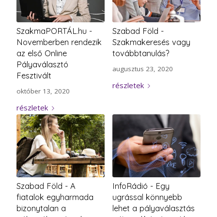
SzakmaPORTÁL.hu -
Szabad Föld -
Novemberben rendezik
Szakmakeresés vagy
az első Online
továbbtanulás?
Pályaválasztó
augusztus 23, 2020
Fesztivált
részletek
október 13, 2020
részletek
Szabad Föld - A
InfoRádió - Egy
fiatalok egyharmada
ugrással könnyebb
bizonytalan a
lehet a pályaválasztás