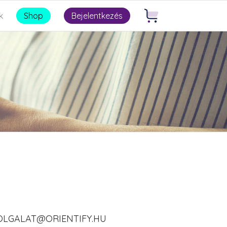
k
Shop
Bejelentkezés
OLGALAT@ORIENTIFY.HU