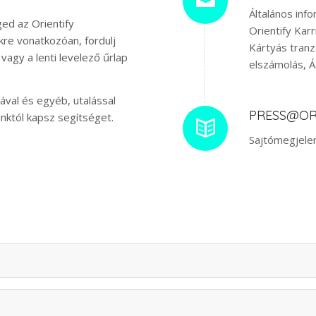
Általános inf
ed az Orientify
Orientify Karr
kre vonatkozóan, fordulj
Kártyás tranz
vagy a lenti levelező űrlap
elszámolás, ÁS
ával és egyéb, utalással
PRESS@OR
nktól kapsz segítséget.
Sajtómegjelen