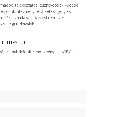
ormációk, tájékoztatás, észrevételek küldése,
ierprofil, intézményi előfizetés igénylés.
akciók, számlázás, fizetési rendszer,
ZF, jogi tudnivalók.
IENTIFY.HU
ések, publikációk, rendezvények, kiállítások.