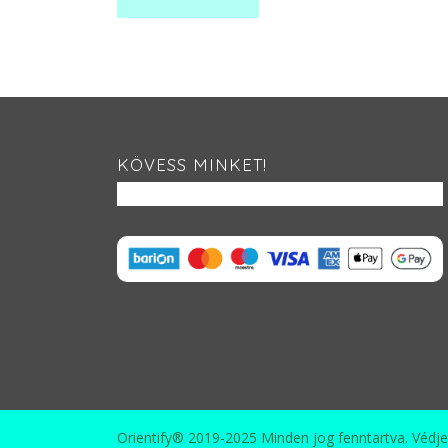
KÖVESS MINKET!
Orientify® 2019-2025 Minden jog fenntartva. Védjeg