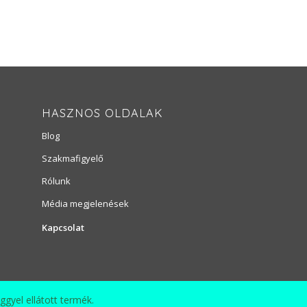
HASZNOS OLDALAK
Blog
Szakmafigyelő
Rólunk
Média megjelenések
Kapcsolat
gyel ellátott termék.