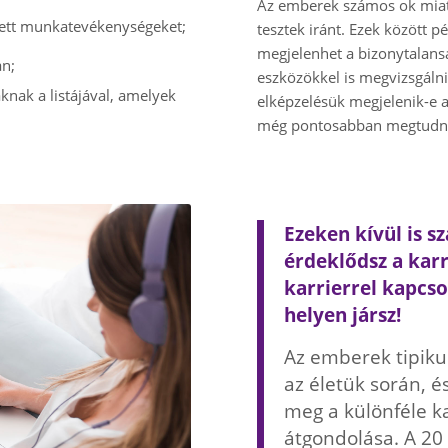
Az emberek számos ok miatt
gzett munkatevékenységeket;
tesztek iránt. Ezek között 
megjelenhet a bizonytalans
án;
eszközökkel is megvizsgálni
knak a listájával, amelyek
elképzelésük megjelenik-e a
.
még pontosabban megtudni,
Ezeken kívül is 
érdeklődsz a karr
karrierrel kapcso
helyen jársz!
Az emberek tipiku
az életük során, 
meg a különféle k
átgondolása. A 20