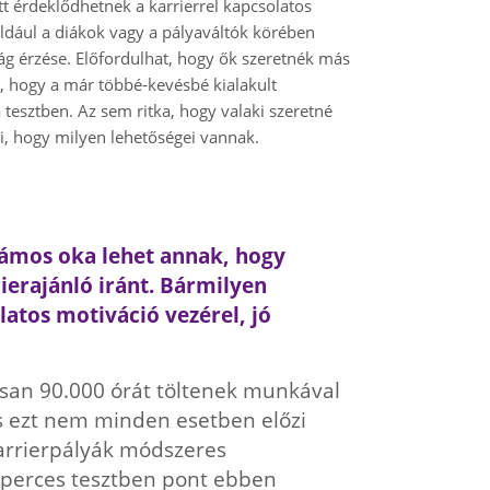
 érdeklődhetnek a karrierrel kapcsolatos
például a diákok vagy a pályaváltók körében
ág érzése. Előfordulhat, hogy ők szeretnék más
, hogy a már többé-kevésbé kialakult
 tesztben. Az sem ritka, hogy valaki szeretné
 hogy milyen lehetőségei vannak.
számos oka lehet annak, hogy
ierajánló iránt. Bármilyen
latos motiváció vezérel, jó
san 90.000 órát töltenek munkával
és ezt nem minden esetben előzi
arrierpályák módszeres
 perces tesztben pont ebben