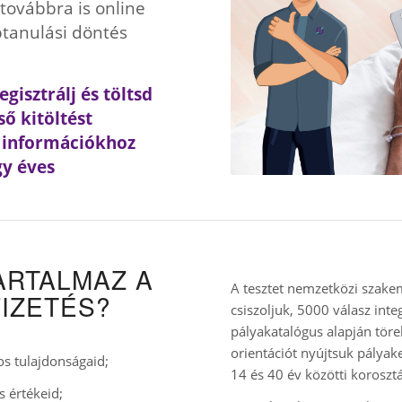
 továbbra is online
btanulási döntés
gisztrálj és töltsd
ső kitöltést
 információkhoz
gy éves
TARTALMAZ A
A tesztet nemzetközi szake
IZETÉS?
csiszoljuk, 5000 válasz inte
pályakatalógus alapján tör
orientációt nyújtsuk pályak
os tulajdonságaid;
14 és 40 év közötti koroszt
s értékeid;