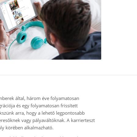
mberek által, három éve folyamatosan
grációja és egy folyamatosan frissített
ekszünk arra, hogy a lehető legpontosabb
eresőknek vagy pályaváltóknak. A karrierteszt
ály körében alkalmazható.