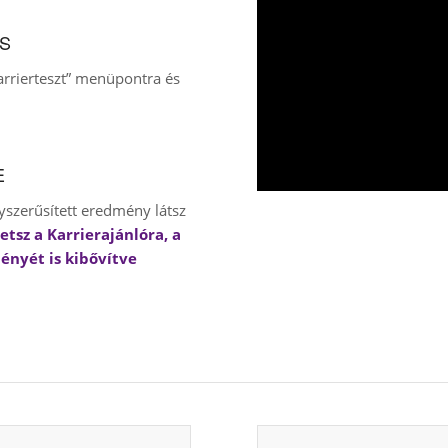
ÉS
Karrierteszt” menüpontra és
E
yszerűsített eredmény látsz
zetsz a Karrierajánlóra, a
ényét is kibővítve