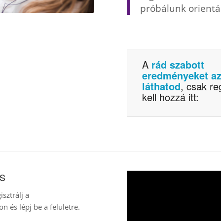
próbálunk orientác
A
rád szabott
eredményeket a
láthatod
, csak re
kell hozzá itt:
ÉS
sztrálj a
n és lépj be a felületre.