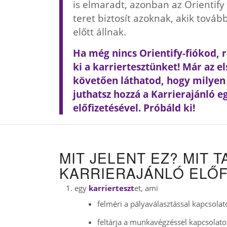
is elmaradt, azonban az Orientify
teret biztosít azoknak, akik továb
előtt állnak.
Ha még nincs Orientify-fiókod, re
ki a karriertesztünket! Már az el
követően láthatod, hogy milyen
juthatsz hozzá a Karrierajánló e
előfizetésével. Próbáld ki!
MIT JELENT EZ? MIT 
KARRIERAJÁNLÓ ELŐF
egy
karrierteszt
et, ami
felméri a pályaválasztással kapcsolat
feltárja a munkavégzéssel kapcsolato