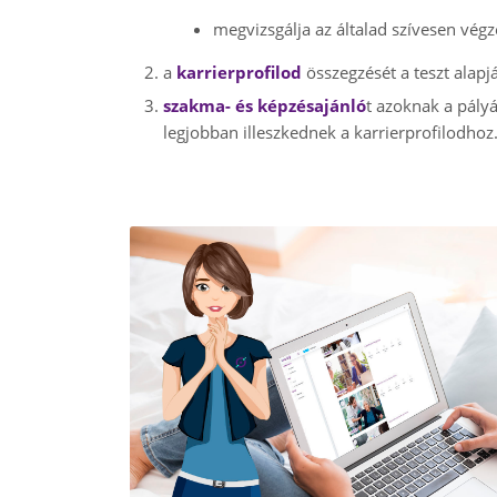
megvizsgálja az általad szívesen vé
a
karrierprofilod
összegzését a teszt alapj
szakma- és képzésajánló
t azoknak a pályá
legjobban illeszkednek a karrierprofilodhoz