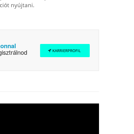
iót nyújtani.
zonnal
gisztrálnod
KARRIERPROFIL