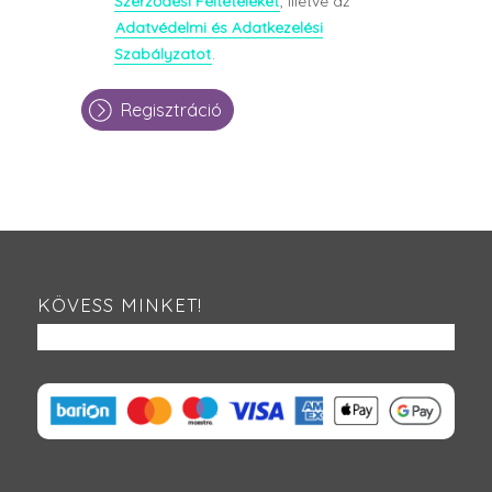
Szerződési Feltételeket
, illetve az
Adatvédelmi és Adatkezelési
Szabályzatot
.
Regisztráció
KÖVESS MINKET!